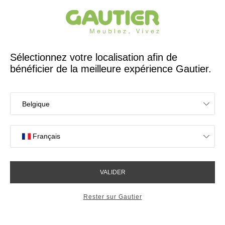
Créateur et fabricant français depuis 65 ans
Gautier
Accueil
Magasins de meubles à Hénin-Beaumont
Les magasins Gautier
à Hénin-Beaumont
OK
Magasins proches de vous