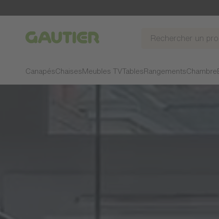
Gautier
Canapés
Chaises
Meubles TV
Tables
Rangements
Chambre