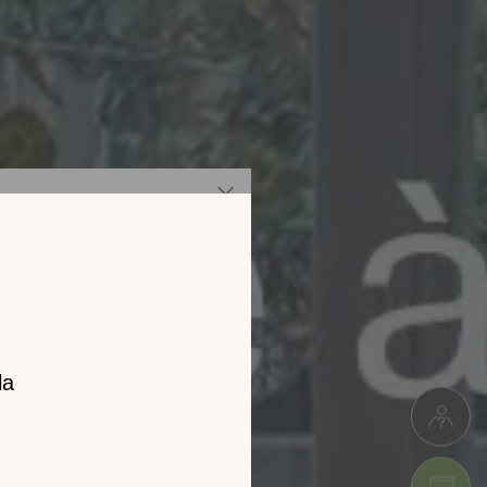
z notre
catalogue
l 2026 !