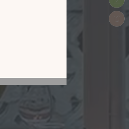
tion en découvrant
ur l’écran de votre
ix !
CATALOGUE 2026