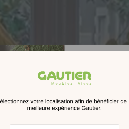
Receve
nouveau 
digita