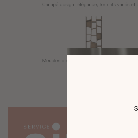
Canapé design : élégance, formats variés et c
Meubles de rangement : design et volumes v