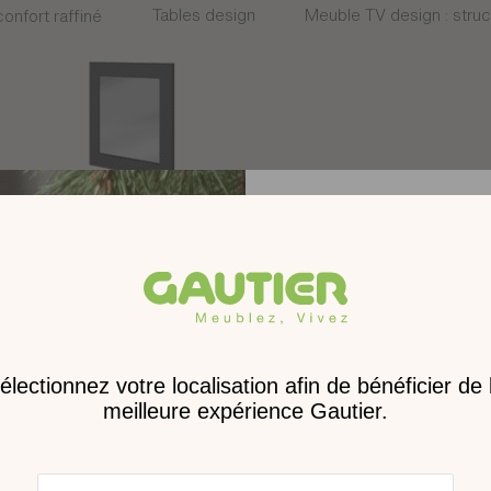
Tables design
Meuble TV design : struct
onfort raffiné
ariés
Décoration
Receve
nouveau 
digita