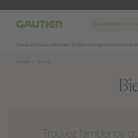
Gautier
Canapés
Chaises
Meubles TV
Tables
Rangements
Chambre
Accueil
Salons
Bi
Trouvez l'ambiance q