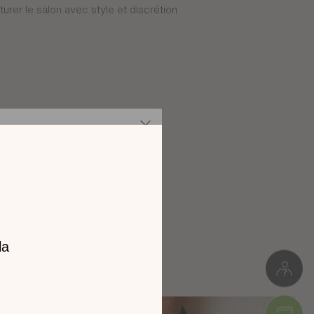
urer le salon avec style et discrétion
z notre
catalogue
l 2026 !