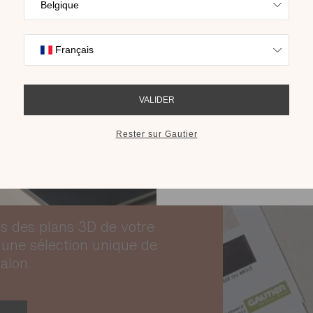
Trouvez l’inspira
nos collections s
cho
RECEVOIR LE 
 d’un rendez-vous offert en
agencement parfait :
itez des conseils
s des plans 3D de votre
une sélection unique de
alon.