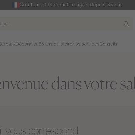
Créateur et fabricant français depuis 65 ans
Bureaux
Décoration
65 ans d'histoire
Nos services
Conseils
envenue dans votre sa
ui vous correspond