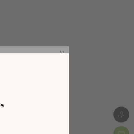
Meuble à monter soi-même
32kg
L. 154cm * H.118cm * P.7cm
Colis 1 : 16 x 21 x 41 cm (2kg)
Colis 2 : 87 x 7 x 162 cm (30kg)
z notre
catalogue
l 2026 !