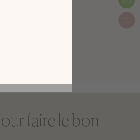
tion en découvrant
ur l’écran de votre
ix !
CATALOGUE 2026
our faire le bon