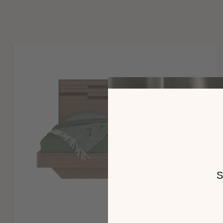
décor imitation Noyer ambré ou Titane ambre.
Moulures et ceintures de lits en panneaux de fibres enrobes 
Composants collection
Poignées de commode et chiffonnier : zamak finition titane 
Pieds des commode, chiffonnier, chevet sur pieds : panneau
imitation Noyer ambre.
Caisses tiroirs en panneaux de particules revêtus mélamine i
Coulisses invisibles réglables en hauteur, avec amortisseurs à
Meubles à monter soi-même sauf ceux signales par * (monte
éventuellement poignées, patins et roulettes).
Télécharger la notice de montage