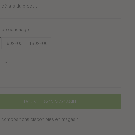
 détails du produit
s de couchage
160x200
180x200
nition
ré
TROUVER SON MAGASIN
 compositions disponibles en magasin