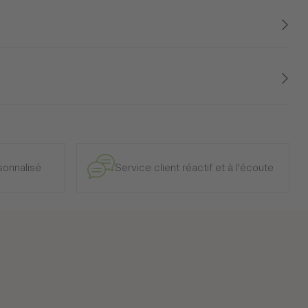
e et intérieur, à l’exclusion des modèles d’exposition.
onnalisé
Service client réactif et à l'écoute
Panneaux de particules