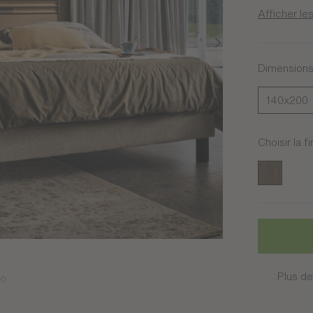
Afficher les
Dimension
140x200
Choisir la fi
Noyer amb
Plus de