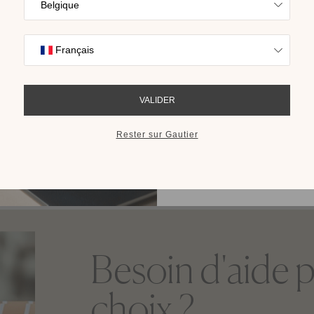
Trouvez l’inspira
Lit coffre 2 tiroirs Symbiose
nos collections s
Plusieurs finitions disponibles
cho
RECEVOIR LE 
Besoin d'aide p
choix ?