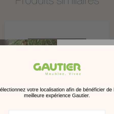
Montage
décor imitation Noyer ambre.
Poids
Dimensions
ambre
Dimensions des colis
x de fibres enrobes décor
mitation Noyer ambre.
 la fermeture.
s entièrement sauf
Receve
nouveau 
digita