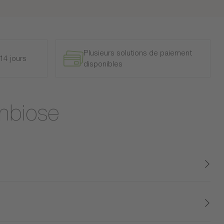
Plusieurs solutions de paiement
14 jours
disponibles
ymbiose
 éclairage intégré. La tête de lit s'associe à nos sommiers