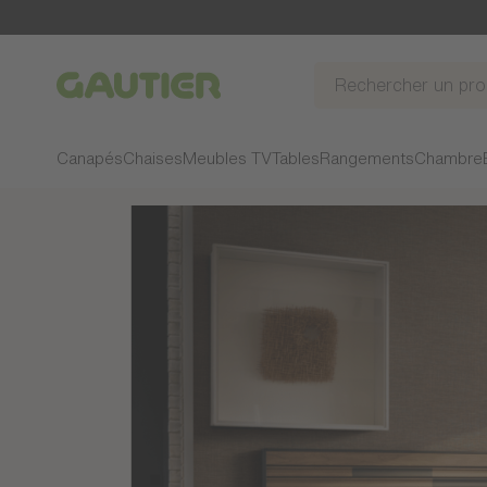
Gautier
Canapés
Chaises
Meubles TV
Tables
Rangements
Chambre