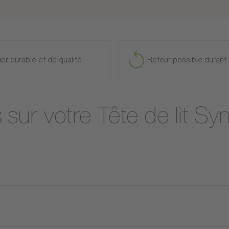
ier durable et de qualité
Retour possible durant 
s sur votre Tête de lit S
 côté encore plus contemporain, il est possible de lui associer un