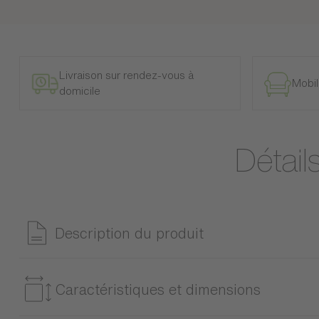
Livraison sur rendez-vous à
Mobil
domicile
Détail
Description du produit
La tête de lit Symbiose se distingue par son élégance. Pour un
tapissiers.
Caractéristiques et dimensions