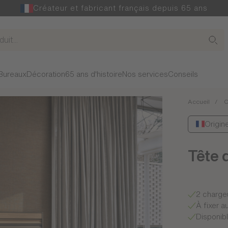
Créateur et fabricant français depuis 65 ans
Bureaux
Décoration
65 ans d'histoire
Nos services
Conseils
Accueil
C
Origin
Tête 
2 charge
À fixer 
Disponib