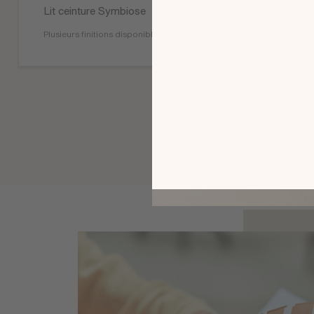
Lit ceinture Symbiose
Plusieurs finitions disponibles