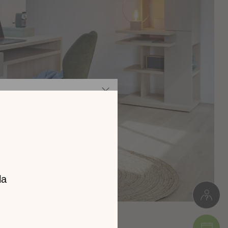
z notre
catalogue
l 2026 !