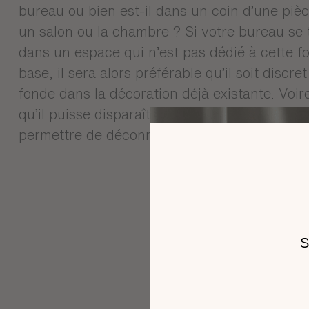
bureau ou bien est-il dans un coin d’une pi
un salon ou la chambre ? Si votre bureau se 
dans un espace qui n’est pas dédié à cette fo
base, il sera alors préférable qu’il soit discret
fonde dans la décoration déjà existante. Voi
qu’il puisse disparaître le week-end pour vou
permettre de déconnecter complètement.