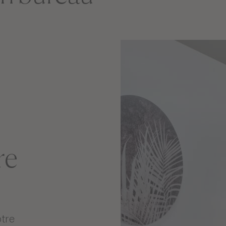
re
tre