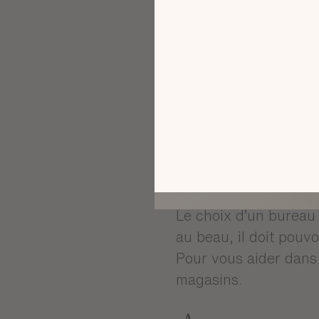
Les indispensables p
Même si le bureau res
petits “à côté” qui vo
chaise, l’éclairage d
c’est à ce moment-là
Le choix d’un bureau d
au beau, il doit pouvo
Pour vous aider dans 
magasins.