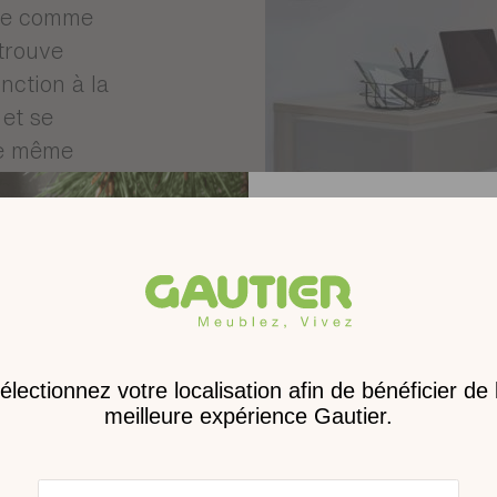
èce comme
trouve
nction à la
 et se
re même
s
Receve
nouveau 
digita