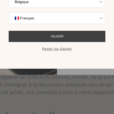
Trouvez l’inspira
nos collections s
cho
our un bureau agréable
RECEVOIR LE 
te la pièce maîtresse de votre espace, il ne faut
us rendent le travail plus agréable. Cela peut êtr
e votre lampe, les plantes qui rendent votre espa
 que vous créerez votre espace.
épend de différents besoins, envies, de la surfac
ir s’intégrer à la décoration existante afin de se
cet achat, nos conseillers sont à votre disposit