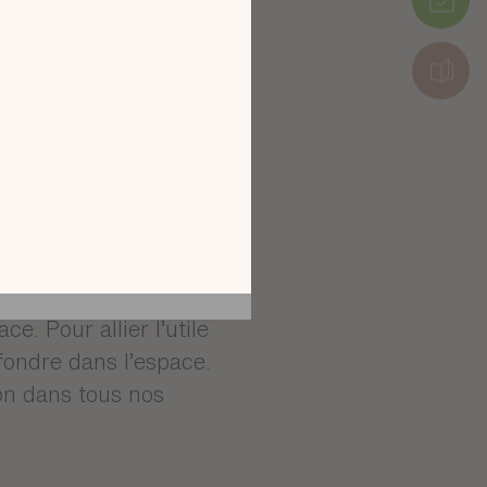
tion en découvrant
ur l’écran de votre
ix !
CATALOGUE 2026
 pas négliger les
e le confort de votre
ce plus reposant,
e. Pour allier l’utile
 fondre dans l’espace.
ion dans tous nos