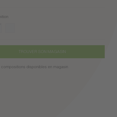
nition
cturé
nc/Gris
Blanc
TROUVER SON MAGASIN
 compositions disponibles en magasin