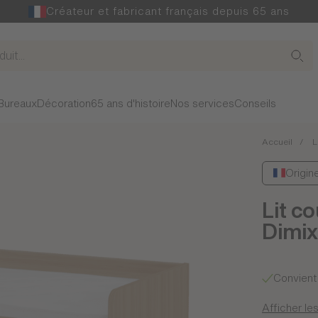
Créateur et fabricant français depuis 65 ans
Bureaux
Décoration
65 ans d'histoire
Nos services
Conseils
Accueil
L
Origin
Lit c
Dimix
Convient 
Afficher les