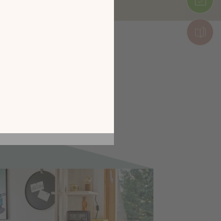
tion en découvrant
ur l’écran de votre
ix !
CATALOGUE 2026