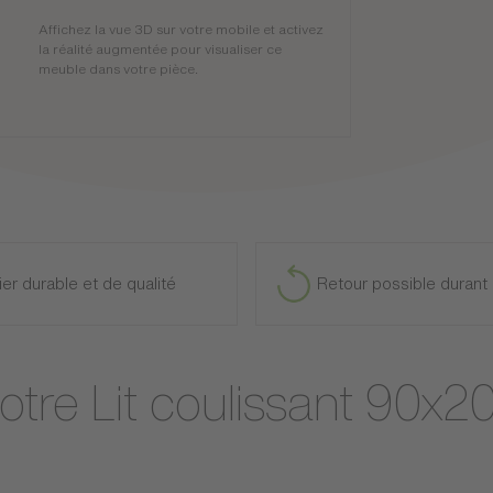
Affichez la vue 3D sur votre mobile et activez
la réalité augmentée pour visualiser ce
meuble dans votre pièce.
ier durable et de qualité
Retour possible durant 
votre Lit coulissant 90x2