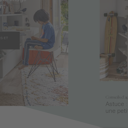
nt
S ET
Conseils d'a
Astuce 
une peti