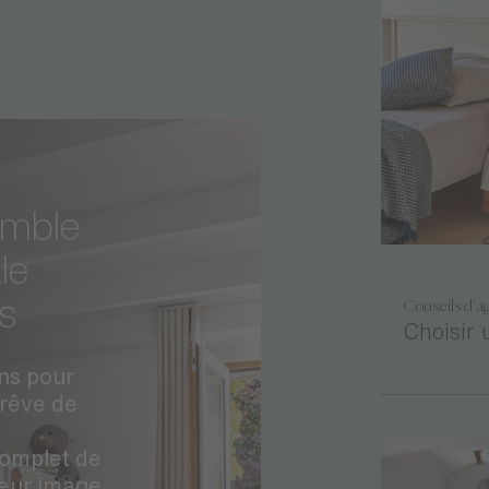
emble
le
s
Conseils d'a
Choisir 
ns pour
 rêve de
complet de
leur image