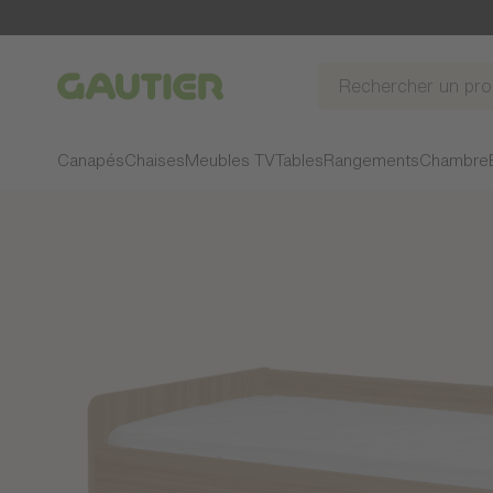
Gautier
Canapés
Chaises
Meubles TV
Tables
Rangements
Chambre