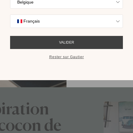
Trouvez l’inspira
nos collections s
cho
RECEVOIR LE 
iration
 cocon de