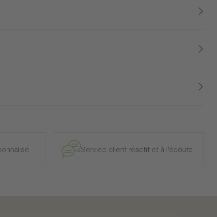
e et intérieur, à l’exclusion des modèles d’exposition.
onnalisé
Service client réactif et à l'écoute