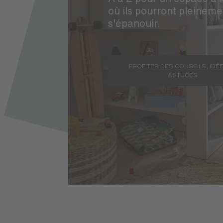
où ils pourront pleineme
s'épanouir.
PROFITER DES CONSEILS, IDÉE
ASTUCES